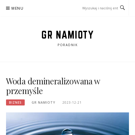
Przejdź
MENU
do
treści
GR NAMIOTY
PORADNIK
Woda demineralizowana w
przemyśle
BIZNES
GR NAMIOTY
2023-12-21