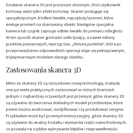
Działanie skanera 3D jest procesem złożonym, choć użytkownik
końcowy widzi tylko efekt końcowy. Skaner posługuje się
specjalistycznym źródłem światła, najczęściej laserem, które
emituje promień na skanowany obiekt. Następnie specjalna
kamera lub czujnik zapisuje odbite światło do pomiaru odległości.
W ten sposób skaner gromadzi setki tysięcy, a nawet miliony
punktów pomiarowych, tworząc tzw. „chmurę punktów”, która po
przeprowadzeniu odpowiednich operacji staje się pełnoprawnym,
trójwymiarowym modelem danego obiektu.
Zastosowania skanera 3D
Mimo że skanery 3D są stosunkowo nową technologią, znalazły
one już wiele praktycznych zastosowań w różnych branżach.
Jednym z najbardziej oczywistych jest przemysł, gdzie skanery 3D
są używane do tworzenia dokładnych modeli przedmiotów, które
potem można analizować, modyfikować czy produkować seryjnie.
Przykładem może być przemysł motoryzacyjny, gdzie skanery 3D
są używane do analizy kształtu i wymiarów części samochodowych,
co pozwala na szybkie wykrywanie błędów i nieprawidłowości.