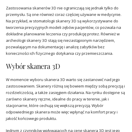
Zastosowania skanerów 3D nie ograniczają się jednak tylko do
przemysłu. Są one również coraz częściej używane w medycynie.
Na przykład, w stomatologii skanery 3D są wykorzystywane do
tworzenia precyzyjnych modeli zębów pacjentów, co pozwala na
dokładne planowanie leczenia czy produkcję protez. Również w
archeologii skanery 3D stają się niezastąpionym narzędziem,
pozwalającym na dokumentację i analizę zabytków bez
konieczności ich fizycznego dotykania czy przemieszczania.
Wybór skanera 3D
W momencie wyboru skanera 3D warto się zastanowić nad jego
zastosowaniem. Skanery różnią się bowiem między sobą precyzją i
rozdzielczością, a także zasięgiem działania. Na rynku dostępne są
zarówno skanery ręczne, idealne do pracy w terenie, jak i
stacjonarne, które cechują się większą precyzją. Wybór
odpowiedniego skanera może więc wpłynąć na komfort pracy i
jakość końcowego produktu.
Jednym z czynników wpływających na cenę skanera 3D jest jego