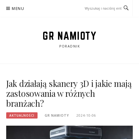
Przejdź
MENU
do
treści
GR NAMIOTY
PORADNIK
Jak działają skanery 3D i jakie mają
zastosowania w różnych
branżach?
AKTUALNOŚCI
GR NAMIOTY
2024-10-06