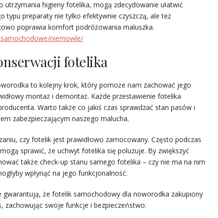
 utrzymania higieny fotelika, mogą zdecydowanie ułatwić
 typu preparaty nie tylko efektywnie czyszczą, ale też
tkowo poprawia komfort podróżowania maluszka.
liki-samochodowe/niemowle/
nserwacji fotelika
worodka to kolejny krok, który pomoże nam zachować jego
awidłowy montaż i demontaż. Każde przestawienie fotelika
producenta. Warto także co jakiś czas sprawdzać stan pasów i
tem zabezpieczającym naszego malucha.
aniu, czy fotelik jest prawidłowo zamocowany. Często podczas
 mogą sprawić, że uchwyt fotelika się poluzuje. By zwiększyć
wać także check-up stanu samego fotelika – czy nie ma na nim
mogłyby wpłynąć na jego funkcjonalność.
ie gwarantują, że fotelik samochodowy dla noworodka zakupiony
as, zachowując swoje funkcje i bezpieczeństwo.