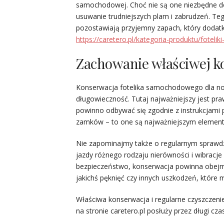
samochodowej. Choć nie są one niezbędne do
usuwanie trudniejszych plam i zabrudzeń. Tego
pozostawiają przyjemny zapach, który doda
https://caretero.pl/kategoria-produktu/fote
Zachowanie właściwej ko
Konserwacja fotelika samochodowego dla no
długowieczność. Tutaj najważniejszy jest pr
powinno odbywać się zgodnie z instrukcjami 
zamków – to one są najważniejszym elemen
Nie zapominajmy także o regularnym sprawdz
jazdy różnego rodzaju nierówności i wibracje
bezpieczeństwo, konserwacja powinna obejmo
jakichś pęknięć czy innych uszkodzeń, które 
Właściwa konserwacja i regularne czyszczen
na stronie caretero.pl posłuży przez długi cz