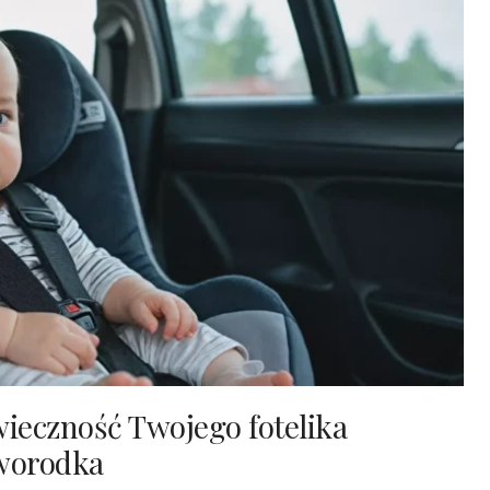
ieczność Twojego fotelika
worodka