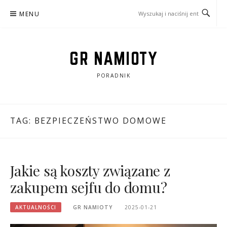
Przejdź
MENU
do
treści
GR NAMIOTY
PORADNIK
TAG:
BEZPIECZEŃSTWO DOMOWE
Jakie są koszty związane z
zakupem sejfu do domu?
AKTUALNOŚCI
GR NAMIOTY
2025-01-21