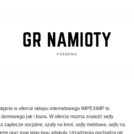
GR NAMIOTY
PORADNIK
ostępne w ofercie sklepu internetowego IMPEXIMP
to
 domowego jak i biura. W ofercie można znaleźć sejfy
 zaplecze socjalne, szafy na broń, sejfy meblowe, sejfy na
erię oraz inne tego typu artykuły. Urządzenia pochodzą od