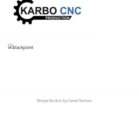
Motyw Boston by
FameThemes