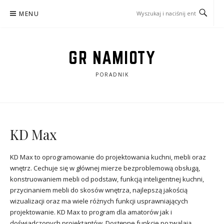
Przejdź
MENU
do
treści
GR NAMIOTY
PORADNIK
KD Max
KD Max to oprogramowanie do projektowania kuchni, mebli oraz
wnętrz. Cechuje się w głównej mierze bezproblemową obsługą,
konstruowaniem mebli od podstaw, funkcją inteligentnej kuchni,
przycinaniem mebli do skosów wnętrza, najlepszą jakością
wizualizacji oraz ma wiele różnych funkcji usprawniających
projektowanie. KD Max to program dla amatorów jak i
doświadczonych projektantów. Dostępne funkcje pozwalają